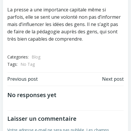
La presse a une importance capitale même si
parfois, elle se sent une volonté non pas d’informer
mais d’influencer les idées des gens. Il ne s’agit pas
de faire de la pédagogie auprès des gens, qui sont
très bien capables de comprendre.
Categories:
Blog
Tags:
No Tag
Post
Post
Previous post
Next post
navigation
navigation
No responses yet
Laisser un commentaire
Votre adresse e-mail ne sera pas publiée.
Les champs