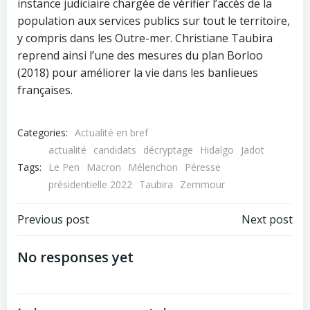
instance judiciaire chargée de vérifier l’accès de la
population aux services publics sur tout le territoire,
y compris dans les Outre-mer. Christiane Taubira
reprend ainsi l’une des mesures du plan Borloo
(2018) pour améliorer la vie dans les banlieues
françaises.
Categories:
Actualité en bref
actualité
candidats
décryptage
Hidalgo
Jadot
Tags:
Le Pen
Macron
Mélenchon
Péresse
présidentielle 2022
Taubira
Zemmour
Post
Post
Previous post
Next post
navigation
navigation
No responses yet